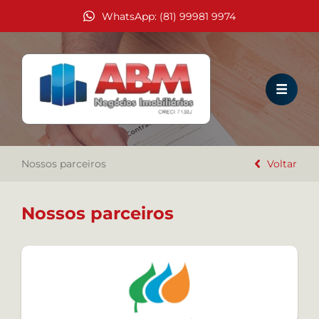
WhatsApp: (81) 99981 9974
HOME
VENDA
LOCAÇÃO
Nossos parceiros
EMPREENDIMENTOS
Voltar
TEMPORADA
Nossos parceiros
COMO ALUGAR?
A IMOBILIÁRIA ABM
TRABALHE CONOSCO