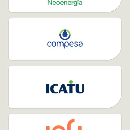
SERVIÇOS DA ABM
SIMULE SEU FINANCIAMENTO
CONTATO
Favoritos
Cadastre seu imóvel
Área do Cliente
Telefone: (81) 3721 9974
Plantão: (81) 98815 9974
WhatsApp: (81) 99981 9974