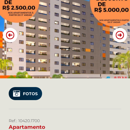
SERVIÇOS DA ABM
SIMULE SEU FINANCIAMENTO
CONTATO
Favoritos
Cadastre seu imóvel
Área do Cliente
Telefone: (81) 3721 9974
FOTOS
Plantão: (81) 98815 9974
WhatsApp: (81) 99981 9974
Ref.: 10420.1700
Apartamento