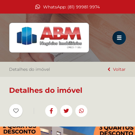
WhatsApp: (81) 99981 9974
HOME
VENDA
LOCAÇÃO
Detalhes do imóvel
EMPREENDIMENTOS
Voltar
TEMPORADA
Detalhes do imóvel
COMO ALUGAR?
A IMOBILIÁRIA ABM
TRABALHE CONOSCO