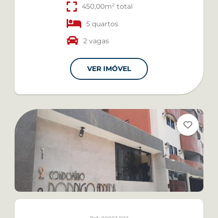
1
2
3+
450,00m² total
5 quartos
2 vagas
EDIFÍCIO
REFERÊNCIA
VER IMÓVEL